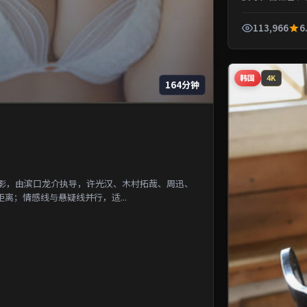
一段被遗忘的城市
113,966
6
韩国
4K
164分钟
电影，由滨口龙介执导，许光汉、木村拓哉、周迅、
离；情感线与悬疑线并行，适...