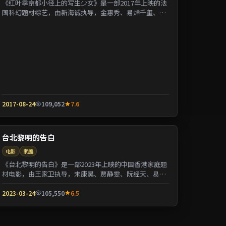
《红叶季京都小径上的写生少女》是一部2017年上映的法
国科幻题材综艺，由新海诚执导，金惠秀、易烊千玺、张
曼玉等参演。剧情用喜剧外壳包裹关于阶层与...
2017-08-24
109,052
7.6
台北黎明的告白
电影
家庭
《台北黎明的告白》是一部2023年上映的中国香港家庭题
材电影，由王家卫执导，宋康昊、贾静雯、阮经天、易烊
千玺等参演。剧情以都市迁徙为背景刻画人与...
2023-03-24
105,550
6.5