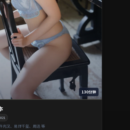
130分钟
本
021
许光汉、易烊千玺、周迅 等