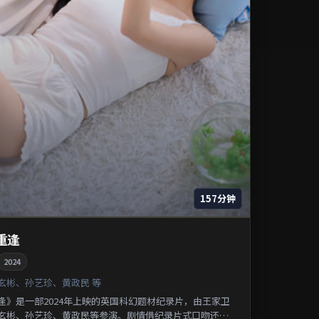
157分钟
重逢
2024
玄彬、孙艺珍、黄政民 等
逢》是一部2024年上映的英国科幻题材纪录片，由王家卫
玄彬、孙艺珍、黄政民等参演。剧情借纪录片式口吻还原