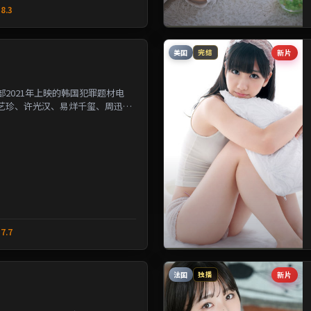
8.3
美国
新片
完结
2021年上映的韩国犯罪题材电
艺珍、许光汉、易烊千玺、周迅等
改写几位主角的人生轨...
7.7
法国
新片
独播