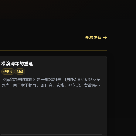
查看更多 →
横滨跨年的重逢
纪录片
科幻
《横滨跨年的重逢》是一部2024年上映的英国科幻题材纪
录片，由王家卫执导，雷佳音、玄彬、孙艺珍、黄政民等
参演。剧情借纪录片式口吻还原一段被遗忘的...