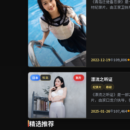
《青岛迁徙备忘录》是一
材纪录片，由王家卫执
镁等参演。剧情在制度与
2022-12-19
109,806
日本
新片
杜比
漂流之听证
纪录片
悬疑
《漂流之听证》是一部2
片，由滨口龙介执导，
用喜剧外壳包裹关于阶层
2025-01-26
107,464
精选推荐