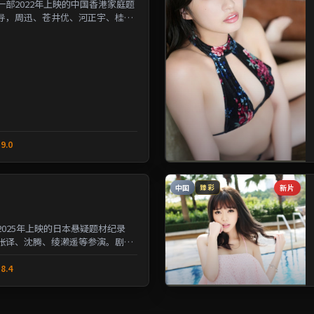
部2022年上映的中国香港家庭题
导，周迅、苍井优、河正宇、桂纶
人性的夹缝中寻求微...
9.0
中国
新片
臻彩
025年上映的日本悬疑题材纪录
张译、沈腾、绫濑遥等参演。剧情
与选择的沉重命题；情...
8.4