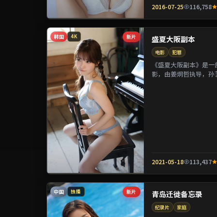
2016-07-25
116,758
韩国
新片
4K
盛夏大阪副本
电影
犯罪
《盛夏大阪副本》是一部
影，由姜炯哲执导，孙
参演。剧情通过偶然相遇
2021-05-18
113,437
中国
新片
独播
青岛迁徙备忘录
纪录片
家庭