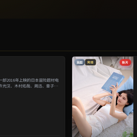
英国
新片
完结
部2016年上映的日本冒险题材电
许光汉、木村拓哉、周迅、章子怡
为背景刻画人与人之...