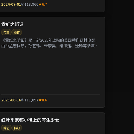
2024-07-01
113,966
6.7
霓虹之听证
电影
动作
《霓虹之听证》是一部2025年上映的美国动作题材电影，
由钟孟宏执导，孙艺珍、宋康昊、绫濑遥、沈腾等参演。
剧情围绕一桩陈年悬案与家族秘密双线并进；...
2025-06-16
111,097
8.6
红叶季京都小径上的写生少女
综艺
科幻