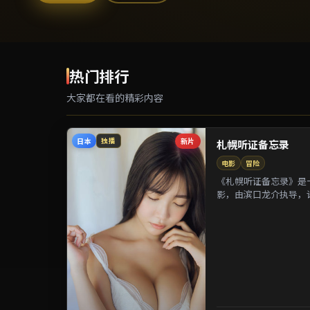
热门排行
大家都在看的精彩内容
日本
新片
独播
札幌听证备忘录
电影
冒险
《札幌听证备忘录》是一
影，由滨口龙介执导，
等参演。剧情以都市迁徙